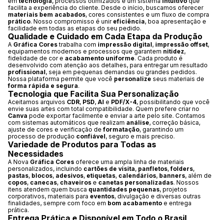
em
tecnologia
, processos otimizados e um sistema
intuitivo
que
facilita a experiência do cliente. Desde o início, buscamos oferecer
materiais bem acabados
, cores consistentes e um fluxo de compra
prático
. Nosso compromisso é unir
eficiência
, boa apresentação e
facilidade em todas as etapas do seu pedido.
Qualidade e Cuidado em Cada Etapa da Produção
A
Gráfica Cores
trabalha com
impressão digital
,
impressão offset
,
equipamentos modernos e processos que garantem
nitidez
,
fidelidade de cor e
acabamento uniforme
. Cada produto é
desenvolvido com atenção aos detalhes, para entregar um resultado
profissional
, seja em pequenas demandas ou grandes pedidos.
Nossa plataforma permite que você
personalize
seus materiais de
forma rápida e segura
.
Tecnologia que Facilita Sua Personalização
Aceitamos arquivos
CDR
,
PSD
,
AI
e
PDF/X-4
, possibilitando que você
envie suas artes com total compatibilidade. Quem prefere criar no
Canva
pode exportar facilmente e enviar a arte pelo site. Contamos
com sistemas automáticos que realizam
análise
, correção básica,
ajuste de cores e verificação de
formatação
, garantindo um
processo de produção
confiável
, seguro e mais preciso.
Variedade de Produtos para Todas as
Necessidades
A Nova
Gráfica Cores
oferece uma ampla linha de materiais
personalizados, incluindo
cartões de visita
,
panfletos
,
folders
,
pastas
,
blocos
,
adesivos
,
etiquetas
,
calendários
,
banners
, além de
copos
,
canecas
,
chaveiros
e
canetas personalizadas
. Nossos
itens atendem quem busca
quantidades pequenas
, projetos
corporativos, materiais para
eventos
, divulgação e diversas outras
finalidades, sempre com foco em
bom acabamento
e entrega
prática.
Entrega Prática e Disponível em Todo o Brasil