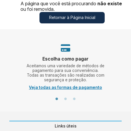
A página que você está procurando
não existe
ou foi removida.
Retornar à Página Inicial
Escolha como pagar
ing e
Aceitamos uma variedade de métodos de
Vá
mos a
pagamento para sua conveniência.
Bal
e uma
Todas as transações são realizadas com
segurança e proteção.
Veja todas as formas de pagamento
Links úteis