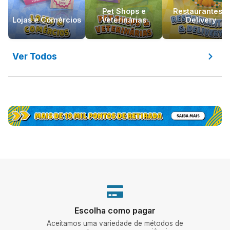
Pet Shops e
Restaurantes e
Lojas e Comércios
Veterinárias
Delivery
Ver Todos
Escolha como pagar
ing e
Aceitamos uma variedade de métodos de
Vá