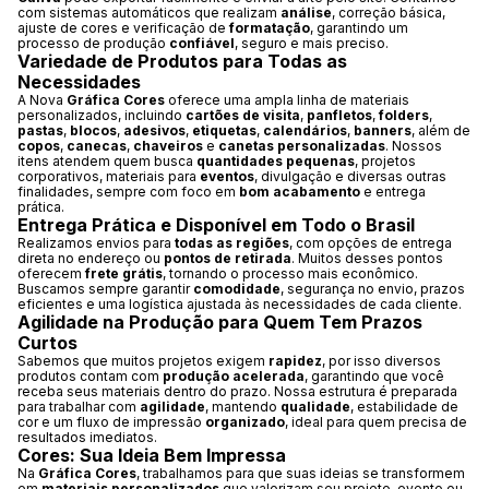
com sistemas automáticos que realizam
análise
, correção básica,
ajuste de cores e verificação de
formatação
, garantindo um
processo de produção
confiável
, seguro e mais preciso.
Variedade de Produtos para Todas as
Necessidades
A Nova
Gráfica Cores
oferece uma ampla linha de materiais
personalizados, incluindo
cartões de visita
,
panfletos
,
folders
,
pastas
,
blocos
,
adesivos
,
etiquetas
,
calendários
,
banners
, além de
copos
,
canecas
,
chaveiros
e
canetas personalizadas
. Nossos
itens atendem quem busca
quantidades pequenas
, projetos
corporativos, materiais para
eventos
, divulgação e diversas outras
finalidades, sempre com foco em
bom acabamento
e entrega
prática.
Entrega Prática e Disponível em Todo o Brasil
Realizamos envios para
todas as regiões
, com opções de entrega
direta no endereço ou
pontos de retirada
. Muitos desses pontos
oferecem
frete grátis
, tornando o processo mais econômico.
Buscamos sempre garantir
comodidade
, segurança no envio, prazos
eficientes e uma logística ajustada às necessidades de cada cliente.
Agilidade na Produção para Quem Tem Prazos
Curtos
Sabemos que muitos projetos exigem
rapidez
, por isso diversos
produtos contam com
produção acelerada
, garantindo que você
receba seus materiais dentro do prazo. Nossa estrutura é preparada
para trabalhar com
agilidade
, mantendo
qualidade
, estabilidade de
cor e um fluxo de impressão
organizado
, ideal para quem precisa de
resultados imediatos.
Cores: Sua Ideia Bem Impressa
Na
Gráfica Cores
, trabalhamos para que suas ideias se transformem
em
materiais personalizados
que valorizam seu projeto, evento ou