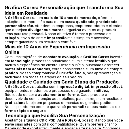
Gráfica Cores: Personalização que Transforma Sua
Ideia em Realidade
A
Gráfica Cores
, com
mais de 10 anos de mercado
, oferece
soluções de impressão para quem busca
qualidade
,
praticidade
e
personalização
. Atendemos empresas, empreendedores e clientes
que desejam
divulgar sua marca
, organizar eventos ou produzir
itens para uso pessoal. Nosso objetivo é tornar o processo de
criação
, envio de arte e
impressão
mais simples e acessível,
sempre garantindo um resultado confiável.
Mais de 10 Anos de Experiência em Impressão
Online
Com uma trajetória de
constante evolução
, a
Gráfica Cores
investe
em
tecnologia
, processos otimizados e um sistema
intuitivo
que
facilita a experiência do cliente. Desde o início, buscamos oferecer
materiais bem acabados
, cores consistentes e um fluxo de compra
prático
. Nosso compromisso é unir
eficiência
, boa apresentação e
facilidade em todas as etapas do seu pedido.
Qualidade e Cuidado em Cada Etapa da Produção
A
Gráfica Cores
trabalha com
impressão digital
,
impressão offset
,
equipamentos modernos e processos que garantem
nitidez
,
fidelidade de cor e
acabamento uniforme
. Cada produto é
desenvolvido com atenção aos detalhes, para entregar um resultado
profissional
, seja em pequenas demandas ou grandes pedidos.
Nossa plataforma permite que você
personalize
seus materiais de
forma rápida e segura
.
Tecnologia que Facilita Sua Personalização
Aceitamos arquivos
CDR
,
PSD
,
AI
e
PDF/X-4
, possibilitando que você
envie suas artes com total compatibilidade. Quem prefere criar no
Canva
pode exportar facilmente e enviar a arte pelo site. Contamos