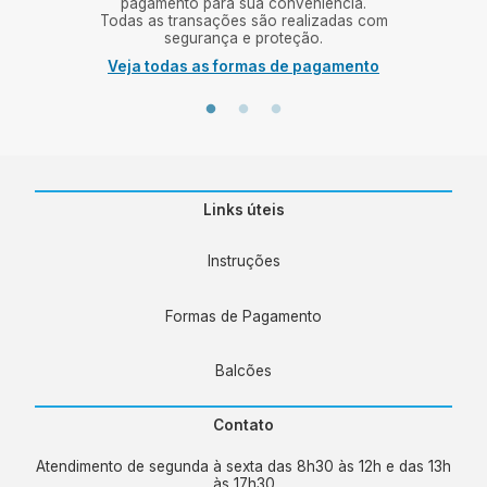
mos a
pagamento para sua conveniência.
Bal
e uma
Todas as transações são realizadas com
segurança e proteção.
Veja todas as formas de pagamento
Links úteis
Instruções
Formas de Pagamento
Balcões
Contato
Atendimento de segunda à sexta das 8h30 às 12h e das 13h
às 17h30