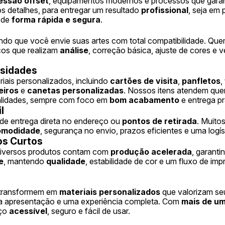
essão offset
, equipamentos modernos e processos que gar
s detalhes, para entregar um resultado
profissional
, seja em
 de
forma rápida e segura
.
tando que você envie suas artes com total compatibilidade. Que
cos que realizam
análise
, correção básica, ajuste de cores e 
ssidades
iais personalizados, incluindo
cartões de visita
,
panfletos
,
eiros
e
canetas personalizadas
. Nossos itens atendem qu
inalidades, sempre com foco em
bom acabamento
e entrega pr
l
de entrega direta no endereço ou
pontos de retirada
. Muito
omodidade
, segurança no envio, prazos eficientes e uma logí
os Curtos
 diversos produtos contam com
produção acelerada
, garant
e
, mantendo
qualidade
, estabilidade de cor e um fluxo de im
e transformem em
materiais personalizados
que valorizam seu
oa apresentação e uma experiência completa. Com
mais de u
iço
acessível
, seguro e fácil de usar.