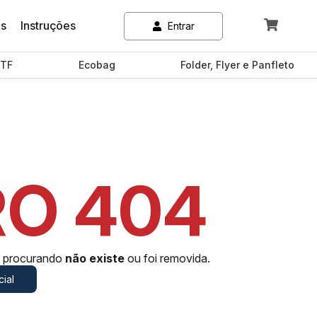
es
Instruções
Entrar
TF
Ecobag
Folder, Flyer e Panfleto
RO 404
á procurando
não existe
ou foi removida.
cial