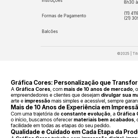
Instruções
8h30 à
(11) 41
Formas de Pagamento
(21) 3
Balcões
©2025 | Ti
Gráfica Cores: Personalização que Transfo
A
Gráfica Cores
, com
mais de 10 anos de mercado
, 
empreendedores e clientes que desejam
divulgar sua m
arte e
impressão
mais simples e acessível, sempre garan
Mais de 10 Anos de Experiência em Impressã
Com uma trajetória de
constante evolução
, a
Gráfica 
o início, buscamos oferecer
materiais bem acabados
,
facilidade em todas as etapas do seu pedido.
Qualidade e Cuidado em Cada Etapa da Pro