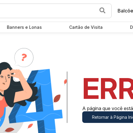
Balcõ
Banners e Lonas
Cartão de Visita
D
ER
A página que você est
Retornar à Página Ini