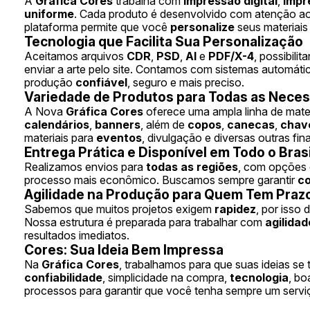
A
Gráfica Cores
trabalha com
impressão digital
,
impr
uniforme
. Cada produto é desenvolvido com atenção ao
plataforma permite que você
personalize
seus materiais
Tecnologia que Facilita Sua Personalização
Aceitamos arquivos
CDR
,
PSD
,
AI
e
PDF/X-4
, possibili
enviar a arte pelo site. Contamos com sistemas automáti
produção
confiável
, seguro e mais preciso.
Variedade de Produtos para Todas as Nece
A Nova
Gráfica Cores
oferece uma ampla linha de mater
calendários
,
banners
, além de
copos
,
canecas
,
chav
materiais para
eventos
, divulgação e diversas outras f
Entrega Prática e Disponível em Todo o Brasi
Realizamos envios para
todas as regiões
, com opções 
processo mais econômico. Buscamos sempre garantir
c
Agilidade na Produção para Quem Tem Praz
Sabemos que muitos projetos exigem
rapidez
, por isso
Nossa estrutura é preparada para trabalhar com
agilidad
resultados imediatos.
Cores: Sua Ideia Bem Impressa
Na
Gráfica Cores
, trabalhamos para que suas ideias s
confiabilidade
, simplicidade na compra,
tecnologia
, b
processos para garantir que você tenha sempre um serv