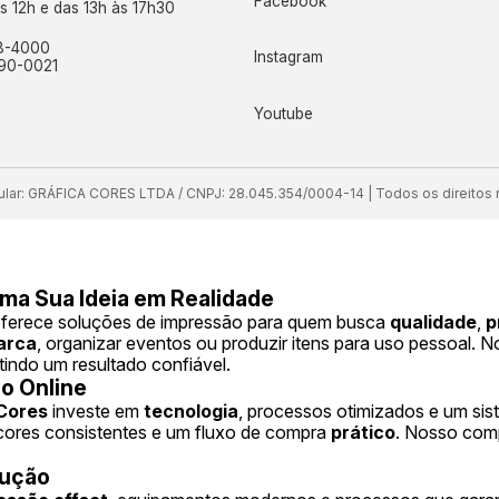
Facebook
s 12h e das 13h às 17h30
18-4000
Instagram
090-0021
Youtube
tular: GRÁFICA CORES LTDA / CNPJ: 28.045.354/0004-14 | Todos os direitos 
rma Sua Ideia em Realidade
oferece soluções de impressão para quem busca
qualidade
,
p
arca
, organizar eventos ou produzir itens para uso pessoal. 
tindo um resultado confiável.
o Online
Cores
investe em
tecnologia
, processos otimizados e um si
 cores consistentes e um fluxo de compra
prático
. Nosso comp
dução