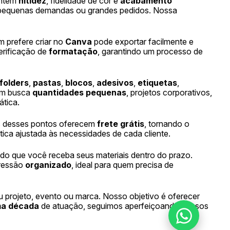
antem
nitidez
, fidelidade de cor e
acabamento
 pequenas demandas ou grandes pedidos. Nossa
m prefere criar no
Canva
pode exportar facilmente e
verificação de
formatação
, garantindo um processo de
folders
,
pastas
,
blocos
,
adesivos
,
etiquetas
,
em busca
quantidades pequenas
, projetos corporativos,
ática.
s desses pontos oferecem
frete grátis
, tornando o
stica ajustada às necessidades de cada cliente.
indo que você receba seus materiais dentro do prazo.
pressão
organizado
, ideal para quem precisa de
 projeto, evento ou marca. Nosso objetivo é oferecer
ma década
de atuação, seguimos aperfeiçoando nossos