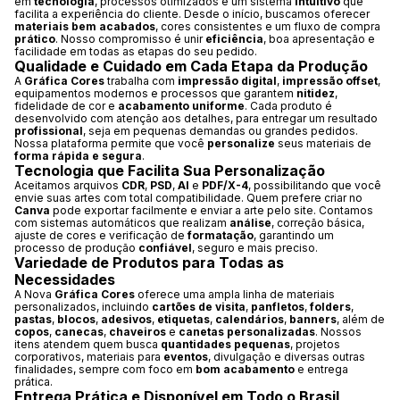
em
tecnologia
, processos otimizados e um sistema
intuitivo
que
facilita a experiência do cliente. Desde o início, buscamos oferecer
materiais bem acabados
, cores consistentes e um fluxo de compra
prático
. Nosso compromisso é unir
eficiência
, boa apresentação e
facilidade em todas as etapas do seu pedido.
Qualidade e Cuidado em Cada Etapa da Produção
A
Gráfica Cores
trabalha com
impressão digital
,
impressão offset
,
equipamentos modernos e processos que garantem
nitidez
,
fidelidade de cor e
acabamento uniforme
. Cada produto é
desenvolvido com atenção aos detalhes, para entregar um resultado
profissional
, seja em pequenas demandas ou grandes pedidos.
Nossa plataforma permite que você
personalize
seus materiais de
forma rápida e segura
.
Tecnologia que Facilita Sua Personalização
Aceitamos arquivos
CDR
,
PSD
,
AI
e
PDF/X-4
, possibilitando que você
envie suas artes com total compatibilidade. Quem prefere criar no
Canva
pode exportar facilmente e enviar a arte pelo site. Contamos
com sistemas automáticos que realizam
análise
, correção básica,
ajuste de cores e verificação de
formatação
, garantindo um
processo de produção
confiável
, seguro e mais preciso.
Variedade de Produtos para Todas as
Necessidades
A Nova
Gráfica Cores
oferece uma ampla linha de materiais
personalizados, incluindo
cartões de visita
,
panfletos
,
folders
,
pastas
,
blocos
,
adesivos
,
etiquetas
,
calendários
,
banners
, além de
copos
,
canecas
,
chaveiros
e
canetas personalizadas
. Nossos
itens atendem quem busca
quantidades pequenas
, projetos
corporativos, materiais para
eventos
, divulgação e diversas outras
finalidades, sempre com foco em
bom acabamento
e entrega
prática.
Entrega Prática e Disponível em Todo o Brasil