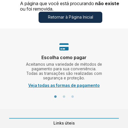
A página que você está procurando
não existe
ou foi removida.
Retornar à Página Inicial
Escolha como pagar
ing e
Aceitamos uma variedade de métodos de
Vá
mos a
pagamento para sua conveniência.
Bal
e uma
Todas as transações são realizadas com
segurança e proteção.
Veja todas as formas de pagamento
Links úteis